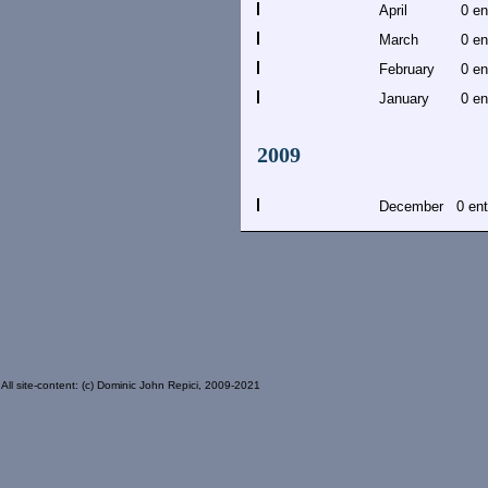
April
0 en
March
0 en
February
0 en
January
0 en
2009
December
0 ent
All site-content: (c) Dominic John Repici, 2009-2021