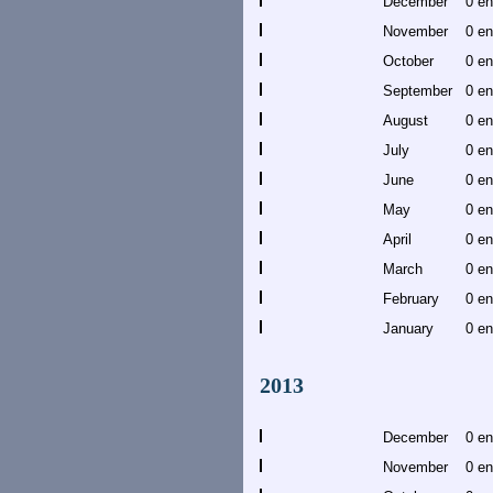
December
0 en
November
0 en
October
0 en
September
0 en
August
0 en
July
0 en
June
0 en
May
0 en
April
0 en
March
0 en
February
0 en
January
0 en
2013
December
0 en
November
0 en