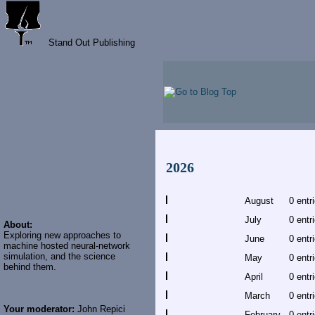
Stand Out Publishing
2026
August
0 entr
July
0 entr
About:
Exploring new approaches to
June
0 entr
machine hosted neural-network
simulation, and the science
May
0 entr
behind them.
April
0 entr
March
0 entr
Your moderator:
John Repici
February
0 entr