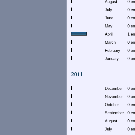
August
0 en
July
0 en
June
0 en
May
0 en
April
1 en
March
0 en
February
0 en
January
0 en
2011
December
0 en
November
0 en
October
0 en
September
0 en
August
0 en
July
0 en